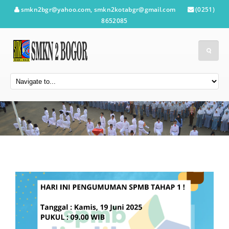
smkn2bgr@yahoo.com, smkn2kotabgr@gmail.com
(0251)
8652085