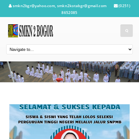
smkn2bgr@yahoo.com, smkn2kotabgr@gmail.com
(0251)
8652085