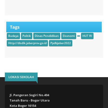
Tags
Budaya
Politik
Dinas Pendidikan
Ekonomi
HUT RI
Http://disdik.jabarprov.go.id
Ppdbjabar2022
LOKASI SEKOLAH
Jl. Pangeran Sogiri No.404
Tanah Baru - Bogor Utara
Kota Bogor 16154